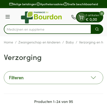
Dia 1 van 1
Ga naar de inhoud
Veilige betalingen
Apothekersadvies
Snelle beschikbaarheid
0
0 artikelen
Menu
€ 0,00
Medi
Zoek
Product, merk, categorie...
Home
/
Zwangerschap en kinderen
/
Baby
/
Verzorging en hyg
Verzorging
Filteren
Producten
1
-
24
van
95