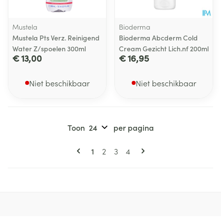
Mustela
Bioderma
Mustela Pts Verz. Reinigend
Bioderma Abcderm Cold
Water Z/spoelen 300ml
Cream Gezicht Lich.nf 200ml
€ 13,00
€ 16,95
Niet beschikbaar
Niet beschikbaar
Toon
per pagina
Pagina's
U lees momenteel pagina
Pagina
Pagina
Pagina
1
2
3
4