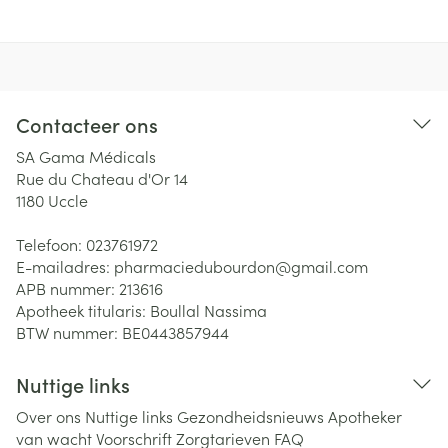
Contacteer ons
SA Gama Médicals
Rue du Chateau d'Or 14
1180
Uccle
Telefoon:
023761972
E-mailadres:
pharmaciedubourdon@
gmail.com
APB nummer:
213616
Apotheek titularis:
Boullal Nassima
BTW nummer:
BE0443857944
Nuttige links
Over ons
Nuttige links
Gezondheidsnieuws
Apotheker
van wacht
Voorschrift
Zorgtarieven
FAQ