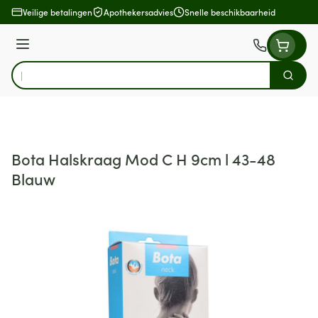
Ga naar de inhoud
Veilige betalingen
Apothekersadvies
Snelle beschikbaarheid
Menu
Zoek
Product, merk, categorie...
Bota Halskraag Mod C H 9cm l 43-48
Blauw