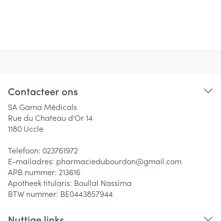
Contacteer ons
SA Gama Médicals
Rue du Chateau d'Or 14
1180
Uccle
Telefoon:
023761972
E-mailadres:
pharmaciedubourdon@
gmail.com
APB nummer:
213616
Apotheek titularis:
Boullal Nassima
BTW nummer:
BE0443857944
Nuttige links