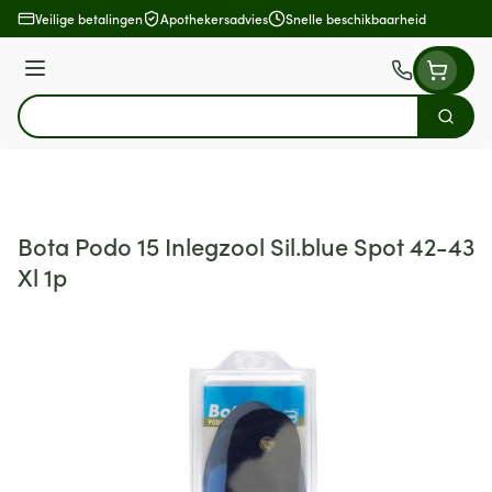
Ga naar de inhoud
Veilige betalingen
Apothekersadvies
Snelle beschikbaarheid
Menu
Zoek
Product, merk, categorie...
Bota Podo 15 Inlegzool Sil.blue Spot 42-43
Xl 1p