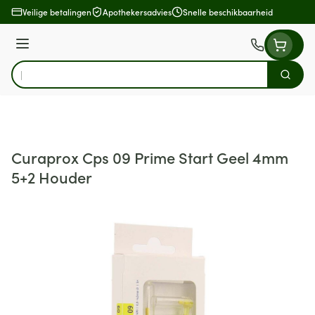
Ga naar de inhoud
Veilige betalingen
Apothekersadvies
Snelle beschikbaarheid
Menu
Zoek
Product, merk, categorie...
Curaprox Cps 09 Prime Start Geel 4mm
5+2 Houder