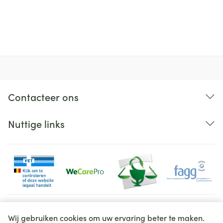
GSA Healthcare, Millet Innovation,
Organisaties
Patch Pharma
Merken
Epitact
Breedte
139 mm
Contacteer ons
Lengte
239 mm
Nuttige links
Diepte
50 mm
Behoud
Kamertemperatuur (15°C - 25°C)
Juridische links
Wij gebruiken cookies om uw ervaring beter te maken.