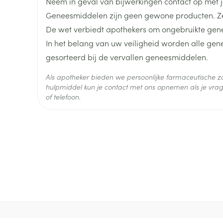
Neem in geval van bijwerkingen contact op met je
len
Kalk- en schimmelnagels
Teststrips en naalden
Lippen
Stomaplaat
Geneesmiddelen zijn geen gewone producten. Ze
oires
spray
Lengte
63 mm
Nagelbijten
Overige diabetes
Zonnebank
Accessoires
De wet verbiedt apothekers om ongebruikte gen
producten
In het belang van uw veiligheid worden alle ge
Nagelversterkend
Voorbereidi
Diepte
15 mm
doorn
Naalden voor
gesorteerd bij de vervallen geneesmiddelen.
Toon meer
Toon meer
lsel
Hormonaal stelsel
Gynaecolog
insulinespuiten
Als apotheker bieden we persoonlijke farmaceutische
Hoeveelheid
Toon meer
4
hulpmiddel kun je contact met ons opnemen als je vrag
Verpakking
of telefoon.
richten
Zenuwstelsel
Slapelooshe
en stress
 mannen
Make-up
Seksualiteit
Behoud
Kamertemperatuur (15°C -
hygiene
iten
Sondes, baxters en
Bandages e
rging
Make-up penselen en
catheters
- orthopedi
Condooms e
Immuniteit
verbanden
Allergie
gebruiksvoorwerpen
Sondes
Intiem welzi
injectie
Eyeliner - oogpotlood
Buik
ging
Accessoires voor sondes
Intieme ver
Mascara
Acne
Oor
Arm
Baxters
Massage
nsulinepen -
Oogschaduw
Elleboog
Catheters
Toon meer
Toon meer
Enkel en voe
Afslanken
Homeopath