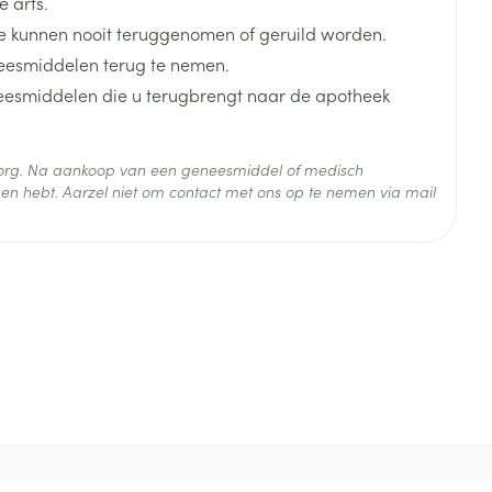
 arts.
je
Badkamer
 kunnen nooit teruggenomen of geruild worden.
Bed
eesmiddelen terug te nemen.
neesmiddelen die u terugbrengt naar de apotheek
ng zon
Doorliggen - decubitis
Toon meer
ie
Urinewegen
 zorg. Na aankoop van een geneesmiddel of medisch
en hebt. Aarzel niet om contact met ons op te nemen via mail
id, spanning
Stoppen met roken
 en intieme
Gezichtsreiniging -
 25°C)
ontschminken
n Orthopedie
Instrumenten
sche
n anticonceptie
Reinigingsmelk, - crème, -
Anti tumor middelen
olie en gel
jn
Tonic - lotion
zorging
Anesthesie
Micellair water
Specifiek voor de ogen
t
ie
Diverse geneesmiddelen
Toon meer