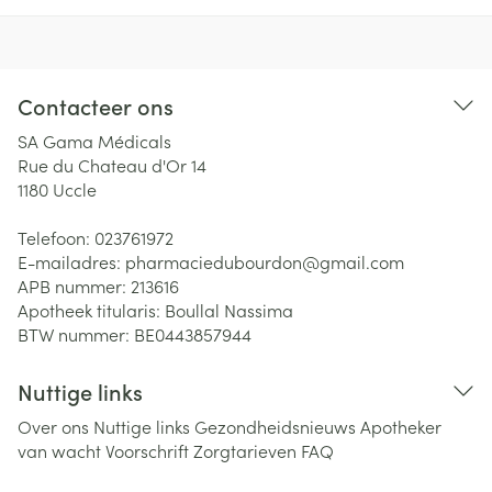
Contacteer ons
SA Gama Médicals
Rue du Chateau d'Or 14
1180
Uccle
Telefoon:
023761972
E-mailadres:
pharmaciedubourdon@
gmail.com
APB nummer:
213616
Apotheek titularis:
Boullal Nassima
BTW nummer:
BE0443857944
Nuttige links
Over ons
Nuttige links
Gezondheidsnieuws
Apotheker
van wacht
Voorschrift
Zorgtarieven
FAQ