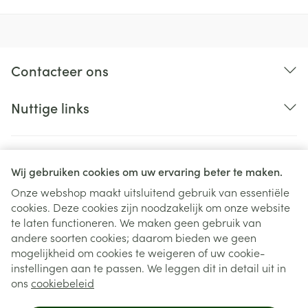
Breedte
141 mm
Lengte
29 mm
Contacteer ons
Diepte
323 mm
Nuttige links
Behoud
Kamertemperatuur (15°C - 25°C)
Wij gebruiken cookies om uw ervaring beter te maken.
Onze webshop maakt uitsluitend gebruik van essentiële
cookies. Deze cookies zijn noodzakelijk om onze website
Juridische links
te laten functioneren. We maken geen gebruik van
andere soorten cookies; daarom bieden we geen
mogelijkheid om cookies te weigeren of uw cookie-
instellingen aan te passen. We leggen dit in detail uit in
ons
cookiebeleid