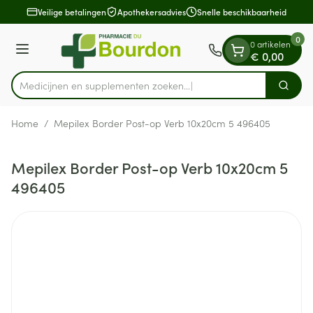
Dia 1 van 1
Ga naar de inhoud
Veilige betalingen
Apothekersadvies
Snelle beschikbaarheid
0
0 artikelen
Menu
€ 0,00
Medicijnen en supplementen zoeken...
Zoek
Product, merk, categorie...
Home
/
Mepilex Border Post-op Verb 10x20cm 5 496405
Mepilex Border Post-op Verb 10x20cm 5
496405