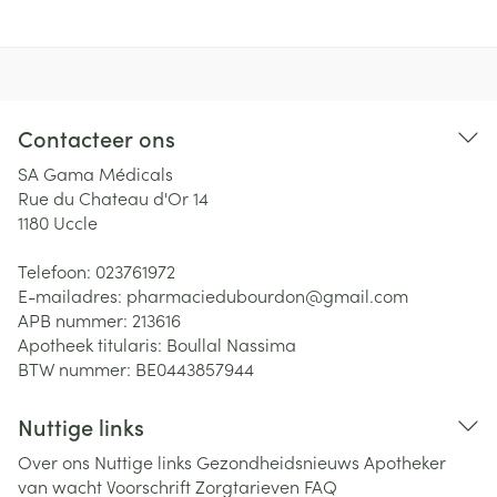
Contacteer ons
SA Gama Médicals
Rue du Chateau d'Or 14
1180
Uccle
Telefoon:
023761972
E-mailadres:
pharmaciedubourdon@
gmail.com
APB nummer:
213616
Apotheek titularis:
Boullal Nassima
BTW nummer:
BE0443857944
Nuttige links
Over ons
Nuttige links
Gezondheidsnieuws
Apotheker
van wacht
Voorschrift
Zorgtarieven
FAQ