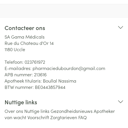
Contacteer ons
SA Gama Médicals
Rue du Chateau d'Or 14
1180
Uccle
Telefoon:
023761972
E-mailadres:
pharmaciedubourdon@
gmail.com
APB nummer:
213616
Apotheek titularis:
Boullal Nassima
BTW nummer:
BE0443857944
Nuttige links
Over ons
Nuttige links
Gezondheidsnieuws
Apotheker
van wacht
Voorschrift
Zorgtarieven
FAQ