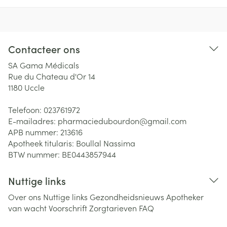
Contacteer ons
SA Gama Médicals
Rue du Chateau d'Or 14
1180
Uccle
Telefoon:
023761972
E-mailadres:
pharmaciedubourdon@
gmail.com
APB nummer:
213616
Apotheek titularis:
Boullal Nassima
BTW nummer:
BE0443857944
Nuttige links
Over ons
Nuttige links
Gezondheidsnieuws
Apotheker
van wacht
Voorschrift
Zorgtarieven
FAQ