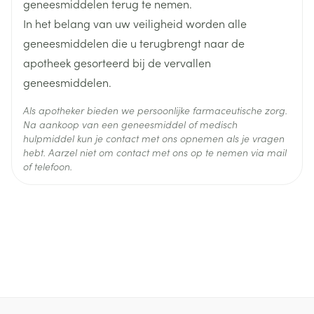
Ingrediënten
geneesmiddelen terug te nemen.
uur na Sandoz Calcium D3 ingenomen worden.
In het belang van uw veiligheid worden alle
Het effect van chinolon-antibiotica kan verminderd
Behoud
Kamertemperatuur (15°C - 25°C)
worden bij gelijktijdige inname met calcium.
geneesmiddelen die u terugbrengt naar de
Chinolon-antibiotica moeten 2 uur vóór of 6 uur na
apotheek gesorteerd bij de vervallen
de inname van Sandoz Calcium D3 ingenomen
geneesmiddelen.
worden.
Calcium kan de absorptie van ijzer, zink of
Als apotheker bieden we persoonlijke farmaceutische zorg.
strontiumranelaat verminderen. Neem
Na aankoop van een geneesmiddel of medisch
hulpmiddel kun je contact met ons opnemen als je vragen
hebt. Aarzel niet om contact met ons op te nemen via mail
of telefoon.