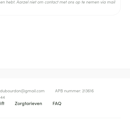
en hebt. Aarzel niet om contact met ons op te nemen via mail
 25°C)
edubourdon@
gmail.com
APB nummer:
213616
944
ift
Zorgtarieven
FAQ