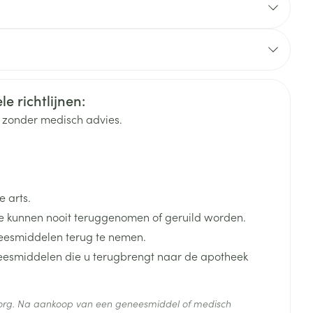
rende
Parfums en
geurproducten
cs & Consumer
e richtlijnen:
voorbeeld een glas water) direct na de maaltijd te
k zonder medisch advies.
 arts.
 kunnen nooit teruggenomen of geruild worden.
eesmiddelen terug te nemen.
neesmiddelen die u terugbrengt naar de apotheek
CBD
 zorg. Na aankoop van een geneesmiddel of medisch