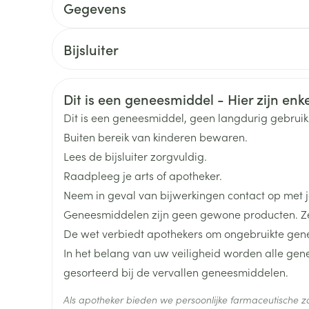
Begindosis: 150 mg/dag
Gegevens
Toon meer
Dosisverhoging om de 3 tot 4 dagen met 50 mg
CNK
3069408
Onderhoudsdosis: tot 400 mg/dag
Bijsluiter
ging
Supplementen
Insectenwe
Max. dosis: 600 mg/dag
Mondmaskers
middelen
Nederlands
Duits
Frans
Organisaties
Eurogenerics (EG) Generi
ssen
Verdeeld over meerdere giften
Veiligheidsinformatie
Dit is een geneesmiddel - Hier zijn enkel
 -
Merken
Eurogenerics (EG)
De tabletten dienen met voldoende vloeistof (bij
Dit is een geneesmiddel, geen langdurig gebrui
id
worden ingenomen
Buiten bereik van kinderen bewaren.
d
Breedte
80 mm
Lees de bijsluiter zorgvuldig.
Raadpleeg je arts of apotheker.
Lengte
117 mm
Neem in geval van bijwerkingen contact op met je
Geneesmiddelen zijn geen gewone producten. Ze
Diepte
25 mm
De wet verbiedt apothekers om ongebruikte gen
In het belang van uw veiligheid worden alle ge
Zelfbruiner
Scheren
Hoeveelheid
30
gesorteerd bij de vervallen geneesmiddelen.
Verpakking
Als apotheker bieden we persoonlijke farmaceutische