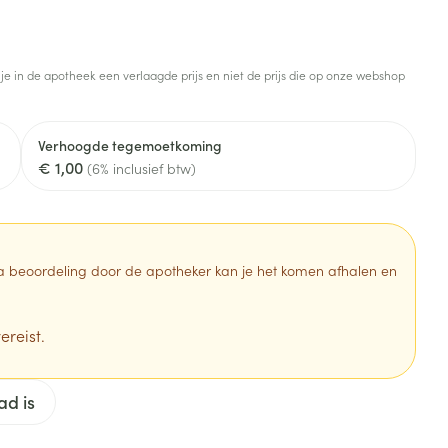
Botten, spieren en
Toon meer
gewrichten
armtetherapie
ogels
Fytotherapie
Wondzorg
Toon meer
 je in de apotheek een verlaagde prijs en niet de prijs die op onze webshop
Diagnosetesten en
stress
Vlooien en teken
meetapparatuur
Oren
Mond en keel
Verhoogde tegemoetkoming
€ 1,00
Alcoholtest
(6% inclusief btw)
g
Oordopjes
Zuigtabletten
herapie -
Mond, muil of snavel
Bloeddrukmeter
ls
en -druppels
Oorreiniging
Spray - oplossing
Cholesteroltest
zen
Oordruppels
Hartslagmeter
 Na beoordeling door de apotheker kan je het komen afhalen en
ulpmiddelen
Toon meer
ereist.
erming
Hygiëne
Ergonomie
ad is
ning en -
Aambeien
s
Bad en douche
Ademhaling en zuurstof