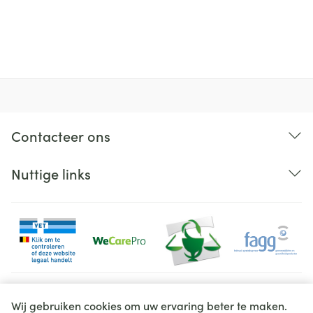
Organisaties
Bota
Merken
Bota
Breedte
180 mm
Lengte
302 mm
Contacteer ons
Diepte
38 mm
Nuttige links
Hoeveelheid
Stuk
Verpakking
Behoud
Kamertemperatuur (15°C - 25°C)
Juridische links
Wij gebruiken cookies om uw ervaring beter te maken.