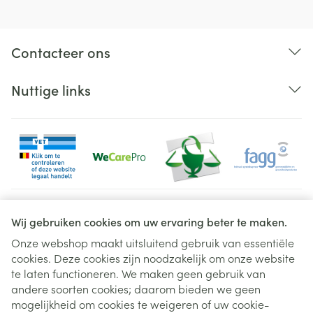
Breedte
58 mm
Lengte
139 mm
Contacteer ons
Diepte
55 mm
Nuttige links
Behoud
Kamertemperatuur (15°C - 25°C)
Juridische links
Wij gebruiken cookies om uw ervaring beter te maken.
Onze webshop maakt uitsluitend gebruik van essentiële
cookies. Deze cookies zijn noodzakelijk om onze website
te laten functioneren. We maken geen gebruik van
andere soorten cookies; daarom bieden we geen
mogelijkheid om cookies te weigeren of uw cookie-