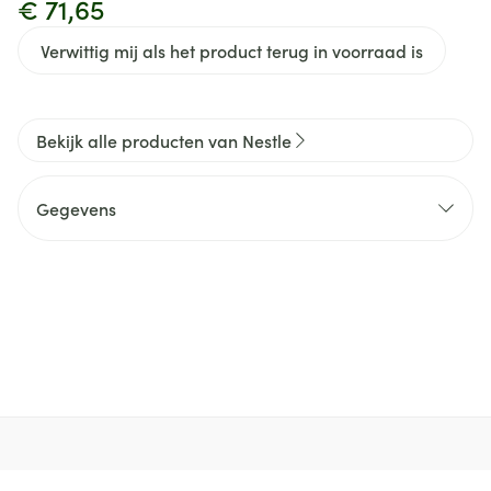
€ 71,65
Verwittig mij als het product terug in voorraad is
Bekijk alle producten van Nestle
Gegevens
CNK
3680618
Organisaties
Nestle Belgilux
Merken
Nestle
Behoud
Kamertemperatuur (15°C - 25°C)