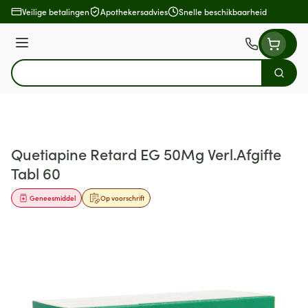
Ga naar de inhoud
Veilige betalingen
Apothekersadvies
Snelle beschikbaarheid
Menu
Zoek
Product, merk, categorie...
Quetiapine Retard EG 50Mg Verl.Afgifte
Tabl 60
Geneesmiddel
Op voorschrift