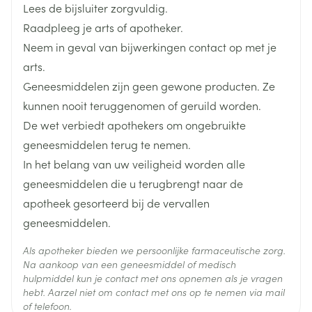
Lengte
97 mm
Lees de bijsluiter zorgvuldig.
pijn kan voelen in de arm of de hals. De pijn is echt
Raadpleeg je arts of apotheker.
afkomstig van de hartspier en wijst erop dat een
Diepte
30 mm
Neem in geval van bijwerkingen contact op met je
deel van de spier onvoldoende bloed krijgt voor de
arts.
hoeveelheid arbeid die ze moet leveren. TRINIPATCH
Hoeveelheid
30
Geneesmiddelen zijn geen gewone producten. Ze
Verpakking
is niet geschikt om een plotse aanval van hartkramp
kunnen nooit teruggenomen of geruild worden.
tegen te gaan. In geval van acute angina pectoris is
De wet verbiedt apothekers om ongebruikte
Actieve
het nodig om andere vormen van geneesmiddelen,
nitroglycerine
Ingrediënten
geneesmiddelen terug te nemen.
die sneller werken, te gebruiken.
In het belang van uw veiligheid worden alle
Behoud
Kamertemperatuur (15°C - 25°C)
geneesmiddelen die u terugbrengt naar de
apotheek gesorteerd bij de vervallen
geneesmiddelen.
Als apotheker bieden we persoonlijke farmaceutische zorg.
Na aankoop van een geneesmiddel of medisch
hulpmiddel kun je contact met ons opnemen als je vragen
hebt. Aarzel niet om contact met ons op te nemen via mail
of telefoon.