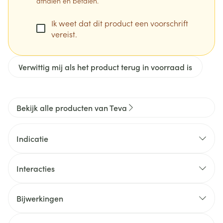
afhalen en betalen.
Ik weet dat dit product een voorschrift
vereist.
Verwittig mij als het product terug in voorraad is
Bekijk alle producten van Teva
Indicatie
WAARVOOR WORDT DIT MIDDEL GEBRUIKT?
Trinipatch is een pleister die je op de huid kleeft. De
Interacties
pleister bevat een voorraad nitroglycerine die
vrijgesteld wordt vanuit de pleister en die door de
Bijwerkingen
huid en in de bloedvaten wordt geabsorbeerd. Dit
wordt een transdermale pleister genoemd. Het