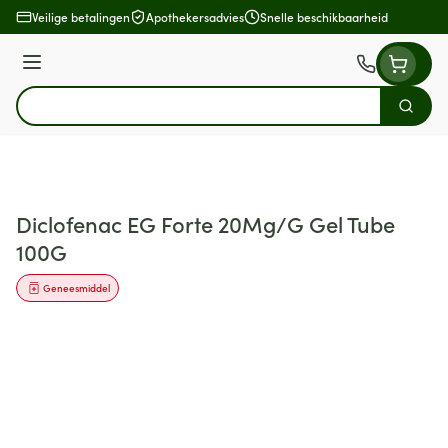
Ga naar de inhoud
Veilige betalingen
Apothekersadvies
Snelle beschikbaarheid
Menu
Zoek
Product, merk, categorie...
Diclofenac EG Forte 20Mg/G Gel Tube
100G
Geneesmiddel