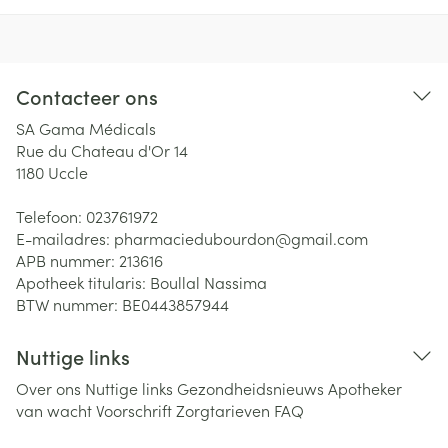
Contacteer ons
SA Gama Médicals
Rue du Chateau d'Or 14
1180
Uccle
Telefoon:
023761972
E-mailadres:
pharmaciedubourdon@
gmail.com
APB nummer:
213616
Apotheek titularis:
Boullal Nassima
BTW nummer:
BE0443857944
Nuttige links
Over ons
Nuttige links
Gezondheidsnieuws
Apotheker
van wacht
Voorschrift
Zorgtarieven
FAQ