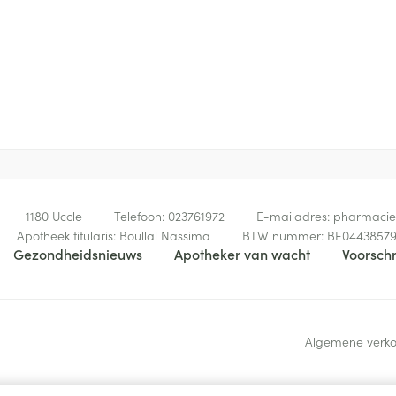
Tijdens de maaltijd
Behoud
Kamertemperatuur (15°C -
winderigheid en verstopping, bloedverlies in h
Neem de tabletten in met een glas water.
vermenging met bloed en ophoesten van bloed, d
veroorzaken.
Duizeligheid, vermoeidheid.
Tinnitus (oorsuizen).
1180
Uccle
Telefoon:
023761972
E-mailadres:
pharmaci
Apotheek titularis:
Boullal Nassima
BTW nummer:
BE0443857
Gezondheidsnieuws
Apotheker van wacht
Voorschr
Algemene verk