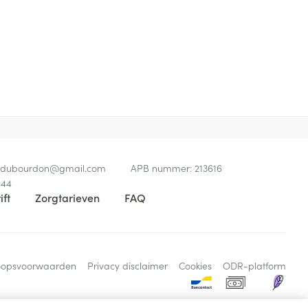
 25°C)
et maag-darmkanaal, zwarte stoelgang door
at in uitzonderlijke gevallen bloedarmoede kan
edubourdon@
gmail.com
APB nummer:
213616
944
ift
Zorgtarieven
FAQ
oopsvoorwaarden
Privacy disclaimer
Cookies
ODR-platform