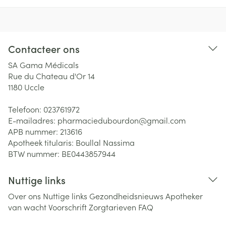
Contacteer ons
SA Gama Médicals
Rue du Chateau d'Or 14
1180
Uccle
Telefoon:
023761972
E-mailadres:
pharmaciedubourdon@
gmail.com
APB nummer:
213616
Apotheek titularis:
Boullal Nassima
BTW nummer:
BE0443857944
Nuttige links
Over ons
Nuttige links
Gezondheidsnieuws
Apotheker
van wacht
Voorschrift
Zorgtarieven
FAQ