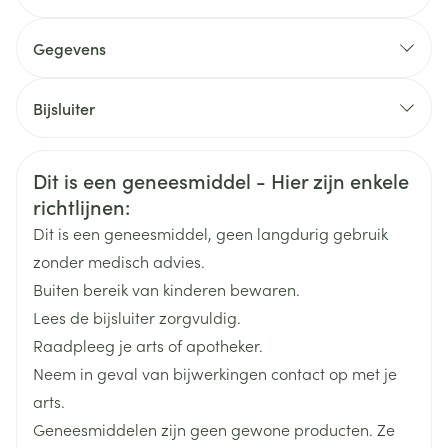
een van de stoffen in dit geneesmiddel. Deze stoffen
kunt u vinden in rubriek 6 van deze bijsluiter.  U
Gegevens
bent allergisch voor geneesmiddelen die andere
CNK
2807014
protonpompremmers bevatten (bv. omeprazol,
Bijsluiter
lansoprazol, rabeprazol, esomeprazol)  U neemt
Organisaties
Nederlands
Arega Pharma NV, Teva Belgium
Duits
Frans
hiv protease-inhibitoren zoals atazanavir, nelfinavir
Veiligheidsinformatie
(voor de behandeling van een hiv�infectie). Zie
Dit is een geneesmiddel - Hier zijn enkele
Merken
Teva
rubriek "Gebruikt u nog andere geneesmiddelen".
richtlijnen:
Dit is een geneesmiddel, geen langdurig gebruik
Breedte
78 mm
zonder medisch advies.
Buiten bereik van kinderen bewaren.
Lengte
141 mm
Lees de bijsluiter zorgvuldig.
Raadpleeg je arts of apotheker.
Diepte
21 mm
Neem in geval van bijwerkingen contact op met je
arts.
Hoeveelheid
14
Geneesmiddelen zijn geen gewone producten. Ze
Verpakking