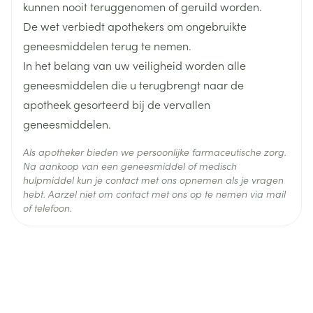
kunnen nooit teruggenomen of geruild worden.
De wet verbiedt apothekers om ongebruikte
Actieve
pantoprazol natrium
Ingrediënten
geneesmiddelen terug te nemen.
In het belang van uw veiligheid worden alle
Behoud
Kamertemperatuur (15°C - 25°C)
geneesmiddelen die u terugbrengt naar de
apotheek gesorteerd bij de vervallen
geneesmiddelen.
Als apotheker bieden we persoonlijke farmaceutische zorg.
Na aankoop van een geneesmiddel of medisch
hulpmiddel kun je contact met ons opnemen als je vragen
hebt. Aarzel niet om contact met ons op te nemen via mail
of telefoon.