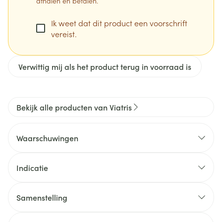
afhalen en betalen.
Ik weet dat dit product een voorschrift
vereist.
Verwittig mij als het product terug in voorraad is
Bekijk alle producten van Viatris
Waarschuwingen
Wanneer mag u dit medicijn niet innemen of moet u
er extra voorzichtig mee zijn? Wanneer mag u dit
Indicatie
medicijn niet gebruiken?
Primaire hypercholesterolemie waaronder familiale
Samenstelling
hypercholesterolemie (heterozygote variant) of
De werkzame stof in dit medicijn is atorvastatine.
gecombineerde (gemengde) hyperlipidemie
Elke filmomhulde tablet bevat 10 mg, 20 mg, 40 mg