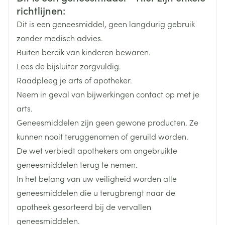
reguleren, bijv. gemfibrozil, andere fibraten,
In één éénmalige dagelijkse inname, op elk moment
Merken
Viatris
Spierzwakte, -gevoeligheid, -pijn, -scheur of
richtlijnen:
colestipol.
van de dag
roodbruine verkleuring van urine, vooral als u zich
Dit is een geneesmiddel, geen langdurig gebruik
Sommige calciumkanaalblokkers die gebruikt
tegelijkertijd onwel voelt of koorts heeft, wat kan
De tabletten kunnen met of zonder voedsel worden
Breedte
64 mm
worden voor angina pectoris of verhoogde
zonder medisch advies.
veroorzaakt worden door abnormale spierafbraak
ingenomen
bloeddruk, bijv. amlodipine, diltiazem; medicijnen
Buiten bereik van kinderen bewaren.
(rabdomyolyse). De abnormale spierafbraak
om uw hartritme te reguleren, bijv. digoxine,
Lengte
129 mm
verdwijnt niet altijd, zelfs nadat men gestopt is met
Lees de bijsluiter zorgvuldig.
verapamil, amiodaron.
de inname van atorvastatine, kan levensbedreigend
Raadpleeg je arts of apotheker.
zijn en tot nierproblemen leiden.
Diepte
50 mm
Neem in geval van bijwerkingen contact op met je
arts.
Als u problemen krijgt met onverwachte of
Hoeveelheid
100
Geneesmiddelen zijn geen gewone producten. Ze
ongebruikelijke bloedingen of blauwe plekken, dan
Verpakking
kunnen nooit teruggenomen of geruild worden.
kan dit wijzen op een leveraandoening. Raadpleeg
De wet verbiedt apothekers om ongebruikte
dan zo snel mogelijk uw arts.
Actieve
atorvastatine calcium
Ingrediënten
geneesmiddelen terug te nemen.
Syndroom van lupusachtige ziekte (met inbegrip
In het belang van uw veiligheid worden alle
van huiduitslag, gewrichtsstoornissen en effecten op
Behoud
Kamertemperatuur (15°C - 25°C)
geneesmiddelen die u terugbrengt naar de
bloedcellen).
apotheek gesorteerd bij de vervallen
geneesmiddelen.