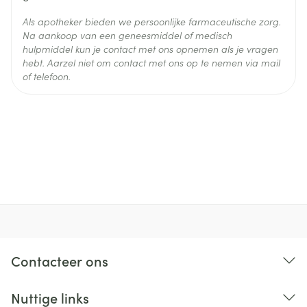
Ontsteking van de neusholten, pijn in de keel,
Als apotheker bieden we persoonlijke farmaceutische zorg.
bloedneus.
Na aankoop van een geneesmiddel of medisch
Allergische reacties.
hulpmiddel kun je contact met ons opnemen als je vragen
hebt. Aarzel niet om contact met ons op te nemen via mail
Verhoging van de bloedglucosespiegel (als u
of telefoon.
diabetes heeft, moet u uw bloedglucosespiegel
nauwlettend in de gaten blijven houden), verhoging
van de concentratie creatinekinase in het bloed.
Hoofdpijn.
Misselijkheid, verstopping, winderigheid,
spijsverteringsstoornissen, diarree.
Gewrichtspijn, spierpijn en rugpijn.
Uitslagen van bloedonderzoek waaruit blijkt dat uw
leverfunctie abnormaal kan worden.
Contacteer ons
Anorexie (verlies van eetlust), gewichtstoename,
daling van de bloedglucosespiegel (als u diabetes
Nuttige links